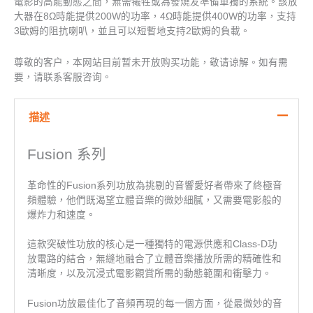
電影的高能動態之間，無需犧牲或為發燒友準備單獨的系統。該放
大器在8Ω時能提供200W的功率，4Ω時能提供400W的功率，支持
3歐姆的阻抗喇叭，並且可以短暫地支持2歐姆的負載。
尊敬的客户，本网站目前暂未开放购买功能，敬请谅解。如有需
要，请联系客服咨询。
描述
Fusion 系列
革命性的Fusion系列功放為挑剔的音響愛好者帶來了終極音
頻體驗，他們既渴望立體音樂的微妙細膩，又需要電影般的
爆炸力和速度。
這款突破性功放的核心是一種獨特的電源供應和Class-D功
放電路的結合，無縫地融合了立體音樂播放所需的精確性和
清晰度，以及沉浸式電影觀賞所需的動態範圍和衝擊力。
Fusion功放最佳化了音頻再現的每一個方面，從最微妙的音