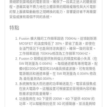
樂細節到雷鳴般的電影音效，確保了一段真正迷人的聽覺旅
程。憑藉其毫不費力地在立體音樂的精緻複雜性與大片電影
的腎上腺素驅動動態之間轉換的能力，音響愛好者不再需要
妥協或擁有兩個不同的系統。
特點
Fusion 擴大機的工作頻率超過 700KHz。這項創新將
MOSFET 的溫度降低了 30%，節省了能源，即使在
全油門情況下也能保持涼爽運行，確保一致的音質。
工作頻率超過 700KHz修改為工作頻率700KHZ。
Fusion D 類模組提供無與倫比的精度和最小失真（在
5W 時測量為 0.004%）。每個通道都有專用電源，配
備6個2200uF電容和15A級高頻濾波器，可有效降低
電源雜訊和通道串擾。在 5W 時測量為 0.004% 修改
為 最低量測為0.004%。
系統擁有強大而迅速的功率輸送能力，電容直接集成
在放大電路中。這種設置可根據當前音視頻內容的動
態需求提供能量衝擊。
功放能夠在 8Ω 下提供 200W，4Ω 下提供 400W 的
功率，可以驅動阻抗低至 3Ω 的揚聲器，並且能夠短