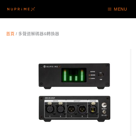
跳
MENU
至
主
要
內
首頁
/ 多聲道解碼器&轉換器
容