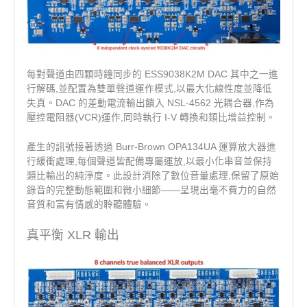
每對聲道由四顆時鐘同步的 ESS9038K2M DAC 其中之一進
行解碼,並配置為雙單聲道運作模式,以最大化線性度並降低
失真。DAC 的差動電流輸出饋入 NSL-4562 光耦合器,作為
壓控電阻器(VCR)運作,同時執行 I-V 轉換和類比增益控制。
產生的訊號接著透過 Burr-Brown OPA134UA 運算放大器進
行緩衝處理,每個聲道皆配備專屬運放,以最小化串音並保持
類比輸出的純淨度。此設計消除了數位音量處理,保留了原始
錄音的完整動態範圍和微小細節——呈現出毫不費力的自然
音質和富有情感的聆聽體驗。
真平衡 XLR 輸出