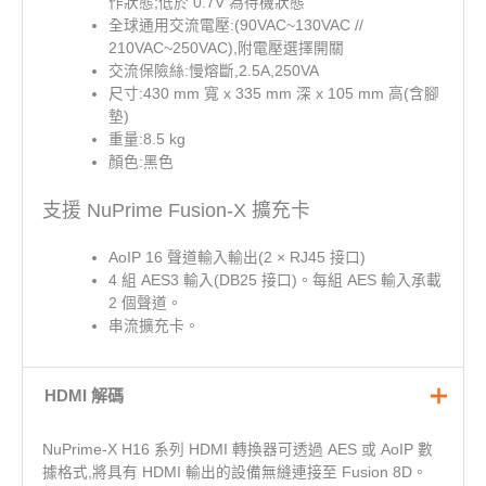
作狀態;低於 0.7V 為待機狀態
全球通用交流電壓:(90VAC~130VAC //
210VAC~250VAC),附電壓選擇開關
交流保險絲:慢熔斷,2.5A,250VA
尺寸:430 mm 寬 x 335 mm 深 x 105 mm 高(含腳
墊)
重量:8.5 kg
顏色:黑色
支援 NuPrime Fusion-X 擴充卡
AoIP 16 聲道輸入輸出(2 × RJ45 接口)
4 組 AES3 輸入(DB25 接口)。每組 AES 輸入承載
2 個聲道。
串流擴充卡。
HDMI 解碼
NuPrime-X H16 系列 HDMI 轉換器可透過 AES 或 AoIP 數
據格式,將具有 HDMI 輸出的設備無縫連接至 Fusion 8D。