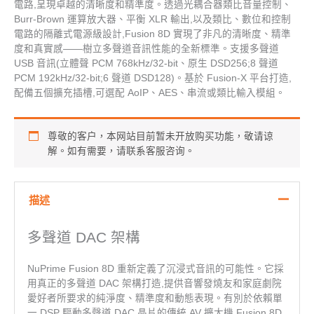
電路,呈現卓越的清晰度和精準度。透過光耦合器類比音量控制、
Burr-Brown 運算放大器、平衡 XLR 輸出,以及類比、數位和控制
電路的隔離式電源級設計,Fusion 8D 實現了非凡的清晰度、精準
度和真實感——樹立多聲道音訊性能的全新標準。支援多聲道
USB 音訊(立體聲 PCM 768kHz/32-bit、原生 DSD256;8 聲道
PCM 192kHz/32-bit;6 聲道 DSD128)。基於 Fusion-X 平台打造,
配備五個擴充插槽,可選配 AoIP、AES、串流或類比輸入模組。
尊敬的客户，本网站目前暂未开放购买功能，敬请谅
解。如有需要，请联系客服咨询。
描述
多聲道 DAC 架構
NuPrime Fusion 8D 重新定義了沉浸式音訊的可能性。它採
用真正的多聲道 DAC 架構打造,提供音響發燒友和家庭劇院
愛好者所要求的純淨度、精準度和動態表現。有別於依賴單
一 DSP 驅動多聲道 DAC 晶片的傳統 AV 擴大機,Fusion 8D