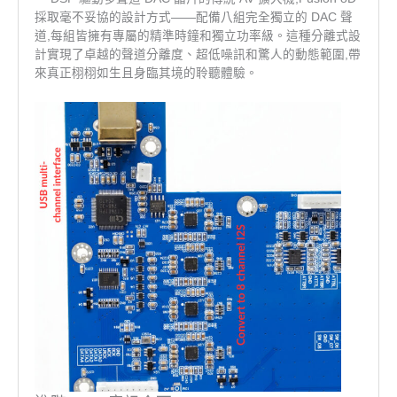
採取毫不妥協的設計方式——配備八組完全獨立的 DAC 聲
道,每組皆擁有專屬的精準時鐘和獨立功率級。這種分離式設
計實現了卓越的聲道分離度、超低噪訊和驚人的動態範圍,帶
來真正栩栩如生且身臨其境的聆聽體驗。