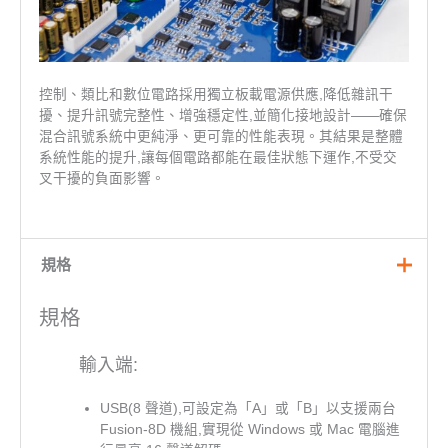
控制、類比和數位電路採用獨立板載電源供應,降低雜訊干
擾、提升訊號完整性、增強穩定性,並簡化接地設計——確保
混合訊號系統中更純淨、更可靠的性能表現。其結果是整體
系統性能的提升,讓每個電路都能在最佳狀態下運作,不受交
叉干擾的負面影響。
規格
規格
輸入端:
USB(8 聲道),可設定為「A」或「B」以支援兩台
Fusion-8D 機組,實現從 Windows 或 Mac 電腦進